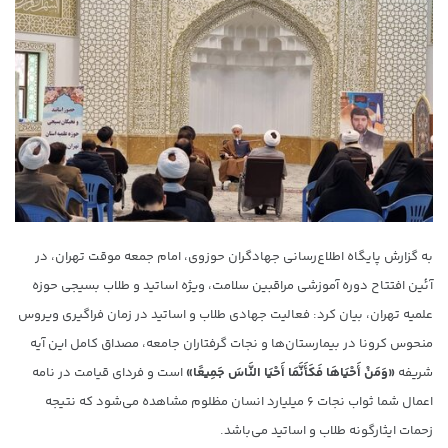
به گزارش پایگاه اطلاع‌رسانی جهادگران حوزوی، امام‌ جمعه موقت تهران، در
آئین افتتاح دوره آموزشی مراقبین سلامت، ویژه اساتید و طلاب بسیجی حوزه
علمیه تهران، بیان کرد: فعالیت جهادی طلاب و اساتید در زمان فراگیری ویروس
منحوس کرونا در بیمارستان‌ها و نجات گرفتاران جامعه، مصداق کامل این آیه
شریفه
«وَمَنْ أَحْیَاهَا فَکَأَنَّمَا أَحْیَا النَّاسَ جَمِیعًا»
است و فردای قیامت در نامه
اعمال شما ثواب نجات ۶ میلیارد انسان مظلوم مشاهده می‌شود که نتیجه
زحمات ایثارگونه طلاب و اساتید می‌باشد.