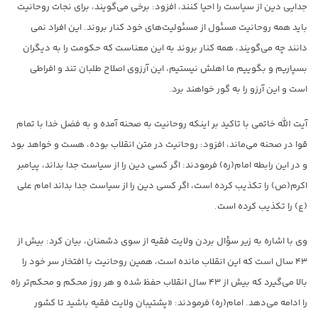
جدایی دین از سیاست را احیا کنند، افزود: برخی می‌گویند، برای نجات روحانیت
باید همه روحانیت مسئول از مسئولیت‌های خود کنار بروند. این افراد نمی
دانند چه می‌گویند، همه کنار بروند به این معناست که حکومت را به دیگران
بسپاریم و بگوییم ما اهلش نیستیم، این آرزوی اصلاح طلبان تند و افراطی
است و این آرزو را به گور خواهند برد.
آیت الله خاتمی با تاکید بر اینکه روحانیت به صحنه آمده و به فضل خدا با تمام
قوا در صحنه می‌ماند، افزود: روحانیت در متن انقلاب بوده، هست و خواهد بود
و در این رابطه امام(ره) فرمودند: اگر کسی دین را از سیاست جدا بداند، پیامبر
اکرم(ص) را تکذیب کرده است، اگر کسی دین را از سیاست جدا بداند امام علی
(ع) را تکذیب کرده است.
وی با اشاره به زیر سؤال بردن ولایت فقیه از سوی دشمنان، بیان کرد: بیش از
۴۳ سال است که این انقلاب مانده است، همین روحانیت با افتخار سر خود را
بالا می‌گیرد که بیش از ۴۳ سال انقلاب حفظ شده و هر روز محکم و محکم‌تر راه
را ادامه می‌دهد. امام(ره) فرمودند: «پشتیبان ولایت فقیه باشید تا کشور