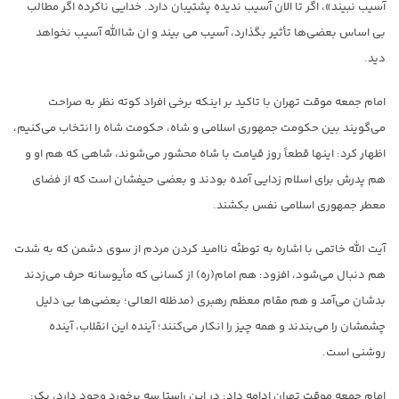
آسیب نبیند»، اگر تا الان آسیب ندیده پشتیبان دارد. خدایی ناکرده اگر مطالب
بی اساس بعضی‌ها تأثیر بگذارد، آسیب می بیند و ان شاالله آسیب نخواهد
دید.
امام جمعه موقت تهران با تاکید بر اینکه برخی افراد کوته نظر به صراحت
می‌گویند بین حکومت جمهوری اسلامی و شاه، حکومت شاه را انتخاب می‌کنیم،
اظهار کرد: اینها قطعاً روز قیامت با شاه محشور می‌شوند، شاهی که هم او و
هم پدرش برای اسلام زدایی آمده بودند و بعضی حیفشان است که از فضای
معطر جمهوری اسلامی نفس بکشند.
آیت الله خاتمی با اشاره به توطئه ناامید کردن مردم از سوی دشمن که به شدت
هم دنبال می‌شود، افزود: هم امام(ره) از کسانی که مأیوسانه حرف می‌زدند
بدشان می‌آمد و هم مقام معظم رهبری (مدظله العالی؛ بعضی‌ها بی دلیل
چشمشان را می‌بندند و همه چیز را انکار می‌کنند؛ آینده این انقلاب، آینده
روشنی است.
امام جمعه موقت تهران ادامه داد: در این راستا سه برخورد وجود دارد، یک: