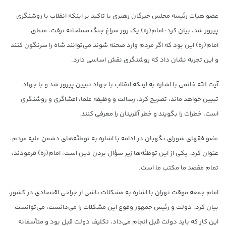
عضو هیات رئیسه مجلس خبرگان رهبری با تاکید بر اینکه انقلاب با روشنگری
پیروز شد، بیان کرد: امام(ره) یک روز سراغ جنگ مسلحانه نرفت، منطق
امام(ره) این بود که اگر مردم وارد صحنه شوند می‌توانند شاه را سرنگون کنند
و این تجربه نشان داد که روشنگری نقش اساسی دارد.
آیت الله خاتمی با اشاره به اینکه انقلاب با جهاد تبیین پیروز شد و با جهاد
تبیین خواهد ماند، تصریح کرد: رسالت و وظیفه علما، افشاگری و روشنگری
است، خطرات را بگویند و خطر آفرینان را معرفی کنند.
عضو فقهای شورای نگهبان در ادامه با اشاره به توطئه‌های دشمن علیه مردم،
عنوان کرد: یکی از این توطئه‌ها زیر سؤال بردن دین است. امام(ره) فرمودند،
تمام مقصد ما مکتب ما است.
امام جمعه موقت تهران با اشاره به مشکلات ناشی از جراحی اقتصادی در کشور،
بیان کرد: دولت و رئیس جمهور وقوع این مشکلات را می‌دانست، می‌توانست
این کار که باید دولت قبل انجام می‌داد، تکلیف دولت قبل بود و متأسفانه