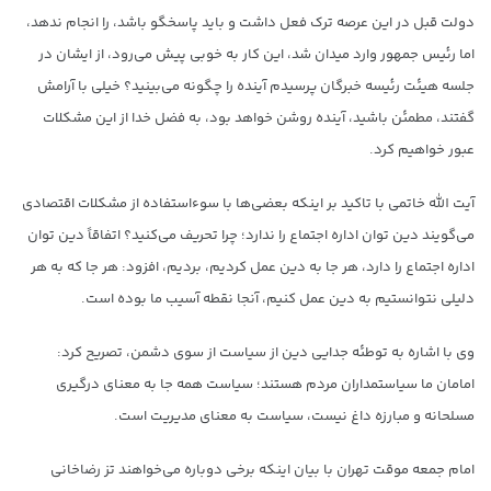
دولت قبل در این عرصه ترک فعل داشت و باید پاسخگو باشد، را انجام ندهد،
اما رئیس جمهور وارد میدان شد، این کار به خوبی پیش می‌رود، از ایشان در
جلسه هیئت رئیسه خبرگان پرسیدم آینده را چگونه می‌بینید؟ خیلی با آرامش
گفتند، مطمئن باشید، آینده روشن خواهد بود، به فضل خدا از این مشکلات
عبور خواهیم کرد.
آیت الله خاتمی با تاکید بر اینکه بعضی‌ها با سوءاستفاده از مشکلات اقتصادی
می‌گویند دین توان اداره اجتماع را ندارد؛ چرا تحریف می‌کنید؟ اتفاقاً دین توان
اداره اجتماع را دارد، هر جا به دین عمل کردیم، بردیم، افزود: هر جا که به هر
دلیلی نتوانستیم به دین عمل کنیم، آنجا نقطه آسیب ما بوده است.
وی با اشاره به توطئه جدایی دین از سیاست از سوی دشمن، تصریح کرد:
امامان ما سیاستمداران مردم هستند؛ سیاست همه جا به معنای درگیری
مسلحانه و مبارزه داغ نیست، سیاست به معنای مدیریت است.
امام جمعه موقت تهران با بیان اینکه برخی دوباره می‌خواهند تز رضاخانی