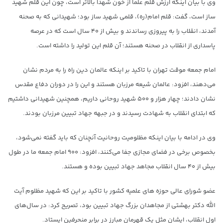
وی با بیان اینکه ارزش قلم علما از خون شهدا بالاتر است، چون این قلم شهید
ساز است، گفت: قلم امام(ره)، قلمی شهید ساز بود؛ شهیدانی که به صحنه
آمدند، انقلاب را به پیروزی رساندند و بیش از ۴۰ سال است که در عرصه
پاسداری از انقلاب در صحنه هستند؛ آن قلم این تولید را داشته است.
امام جمعه موقت تهران با تاکید بر اینکه عالمان دین راه را به مردم نشان
می‌دهند، افزود: عالمان شیعه مرزبان هستند و این را در دوران دفاع مقدس
نشان دادند؛ چهار هزار و ۵۰۰ شهید روحانی داریم، همچنین شهیدانی داشتیم
که ابتدای انقلاب به شهادت رسیدند و در جبهه جهاد تبیین مرزبان بودند.
وی در ادامه با بیان اینکه مظلومیت روحانیت آنچنان که باید گفته نمی‌شود،
بخصوص برخی در فضای مجازی جفا می‌کنند، افزود: ۹۰۰ امام جمعه ما در طول
بیش از ۴۰ سال انقلاب مجاهد جهاد تبیین بوده و هستند.
عضو شورای عالی حوزه های علمیه کشور با تاکید بر این که شهید مظلوم آیت
الله دکتر بهشتی از مجاهدان بزرگ جهاد تبیین بود، تصریح کرد: در سال‌های
اول انقلاب، ایشان مثل یک قهرمان مبارز در برابر منحرفین ایستاد.