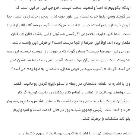
اینکه بگوییم نه اصلاً وضعیت سخت نیست، خروجی این امر این است که
می‌گویند وضع اینها خوب است؛ این طور حرف زدن، بدجور حرف زدن است، جدا
کردن خود از مردم است، دوم: تا انتقاد می‌کنند، بگوییم مسئله بالاتر از اینها
است، شما خبر ندارید، بخصوص اگر کسی مسئول جایی باشد، فلان جا، فلان
مقدار برده اند، اولاً این خبرها از کجا درست است؟ بر فرض این راست باشد،
خروجی این حرف‌ها چیست؟ همان گونه که برخورد اول درست نیست، این هم
نادرست است، این نظام از آن مردم است، آسیب نمی بیند، اما مخالفین فکر
می‌کنند اگر نظام آسیب ببیند بر فرض محال، دشمنان به آنها رحم می‌کنند؟
وی با اشاره به نقشه دشمنان در رابطه با سکولاریزه کردن روحانیت، گفت:
می‌خواهند روحانیت از انقلاب و نظام کنار بکشد؛ روحانیت توجیه گر کار
مسئولان نیست، ما باید حامی ناصح باشیم، نه متملق باشیم و نه اپوزوسیون،
هر دو غلط است. رئیس جمهور شبانه روز در حال خدمت است و امیدواریم
بتوانند مشکلات را برطرف کنند.
امام جمعه موقت تهران با اشاره به تخریب روحانیت از سوی دشمنان و