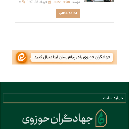
توسط
arash erfan
خرداد 18, 1401
۰
ادامه مطلب
درباره سایت