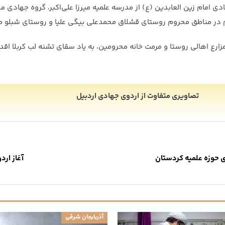
رداد ماه برگزار شد، گروه جهادی امام زین العابدین (ع) از مدرسه علمیه میرزا علی‌اکبر، 
یم در مناطق محروم روستای قشلاق محمدعلی بیگی علیا و روستای شبلو 
ارع اهالی روستا و مرمت خانه محرومین، به یاد سقای تشنه لب کربلا اقد
تصاویری متفاوت از اردوی جهادی اردبیل
 حوزه علمیه کردستان
آغاز ار
آذربایجان شرقی