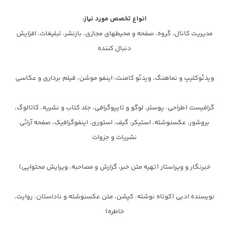
انواع تخصص مورد نیاز:
مدیریت کانال، گروه، صفحه و محیط‏های مجازی، بازنشر، تبلیغات، افزایش
دنبال ‏کننده
ویدئوکلیپ و نماهنگ، ویدئو کامنت، اینفو موشن، فیلم برداری و عکاسی
گرافیست (طراحی: پوستر، لوگو و تایپوگرافی، جلد کتاب و نشریه، کاتالوگ،
بروشور، عکس‏نوشته، استیکر، گیف، استوری، اینفوگرافیک، صفحه آرائی
نشریات و جزوات
خبرنگار و ویراستار (تهیه متن خبر، گزارش و مصاحبه، ویرایش محتوایی)
نویسنده ادبی (کوتاه نوشته: کپشن، متن عکس‏نوشته و ناداستان: روایت،
خاطره)