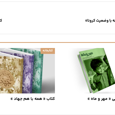
ه با وضعیت کرونا»
کت
کتابخانه
« مهر و ماه »
کتاب « همه با هم جهاد »