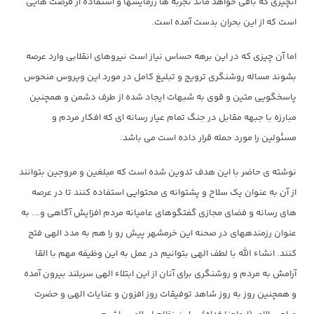
آنچیزی که باقی خواهد ماند تجربه ها رزمایشها و استفاده از فرصت هایی
است که از این بحران بدست آمده است.
اما آن چیزی که در این برهه حساس نیاز است نیروهای انقلابی وارد عرصه
بشوند مساله روشنگری ترویج و تبلیغ کامل در مورد این ویروس منحوس
پاسخگویی متین و قوی به شبهات ایجاد شده از طرف دشمن و همچنین
مبارزه با جبهه مقابل در جنگ تمام عیار رسانه ای که افکار مردم و
مسئولین را مورد حمله قرار داده است می باشد.
نوشته ی حاضر با این هدف تدوین شده است که مبلغین و مروجین بتوانند
از آن به عنوان یک سلاح و پشتوانه ی محتوایی استفاده کنند تا در عرصه
های رسانه و فضای مجازی گفتگوهای عامیانه مردم افزایش آگاهی و…. به
عنوان رزمندههای در صحنه این خرمشهر پیش رو را هم به مدد الهی فتح
کنند. انشاء الله با لطف الهی بتوانیم در عمل به این وظیفه مهم با القا
آرامش به مردم و روشنگری برای آنان از این ابتلاء الهی سربلند بیرون آمده
و همچنین روز به روز شاهد توفیقات روز افزون و عنایات الهی و حضرت