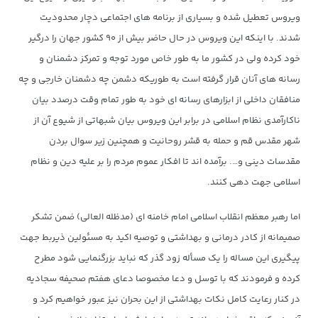
ویروس تعطیل شده و بسیاری از برنامه های اجتماعی دچار محدودیت
شدند. با اینکه این ویروس در حال حاضر بیش از ۹۰ کشور جهان را درگیر
خود کرده ولی در کشور ما به طور خاص مورد توجه و تمرکز دشمنان و
رسانه های آنان قرار گرفته است به طوریکه دشمن چه دشمنان خارجی و چه
منافقان داخلی از ابزارهای رسانه ای خود به طور تمام وقت درصدد بیان
ناکارآمدی نظام اسلامی در برابر این ویروس بیان شبهاتی از شیوع آن از
شهر مقدس قم و حمله به قشر روحانیت و همچنین زیر سوال بردن
مقدسات دینی و…. برآمده اند تا افکار عموم مردم را بر علیه دین و نظام
اسلامی جهت دهی کنند.
اما رهبر معظم انقلاب اسلامی امام خامنه ای (مدظله العالی) ضمن تشکر
صمیمانه از کادر درمانی و بهداشتی و توصیه اکید به مسئولین ذیربط جهت
پیگیری این مساله را یک مسأله زود گذر که نباید بزرگنمایی شود مطرح
کرده و فرمودند که با توسل و دعا مخصوصا دعای هفتم صحیفه سجادیه
در کنار رعایت کامل نکات بهداشتی از این بحران نیز عبور خواهیم کرد و