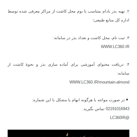
۲. تهیه بذر بادام متناسب با بوم محل کاشت از مراکز معرفی شده توسط
اداره کل منابع طبیعی؛
۳. ثبت نام، محل کاشت و تعداد بذر در سامانه:
WWW.LC360.IR
۴. دریافت محتوای آموزشی برای آماده سازی بذر و نحوۀ کاشت از
سامانه:
WWW.LC360.IR/mountain-almond
در صورت مواجه با هرگونه ابهام یا مشکل با این شماره:
02191016943 تماس بگیرید.
@LC360IR