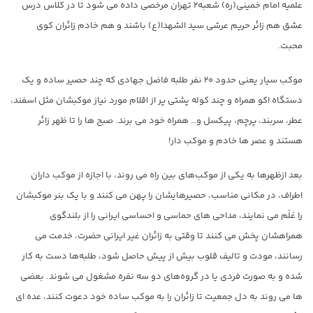
علمیه امام خمینی(ره) شعبه۲ تهران مرخصی داده می شود تا در کلاس درس
عشق هم زائر حریم عرشی سید الشهدا(ع) باشند و هم خادم زائران کوی
محبت.
موکب سیار یعنی حدود ۲۰ نفر طلبه فاضل جهادی که چند حصیر ساده و یک
دستگاه اکو همراه و چند کوله پشتی پر از اقلام مورد نیاز موکبشان مثل اسفند،
عطر، سربند، پرچم، پیکسل و… همراه خود می برند. صبح ها را تا ظهر زائر
هستند و عصر ها خادم و موکب دار!
بعد ازظهرها به یکی از موکب‌های بین راه می روند، با اجازه از موکب داران
اطراف، در مکانی مناسب، حصیرهایشان را پهن می کنند و با یک بنر موکبشان
را عَلَم می نمایند، مداحی های حماسی و احساسی ایرانی را از بلندگوی
همراهشان پخش می کنند تا وقتی به زائران غیر ایرانی حضرت، خدمت می
رسانند، مودت و تالیف قلوب بیش از پیش حاصل شود، طلبه‌ها دست به کار
شده و به صورت فردی یا در گروه‌های دو سه نفره مشغول می شوند. بعضی
ها می روند به دل جمعیت تا زائران را به موکب ساده خود دعوت کنند، عده ای