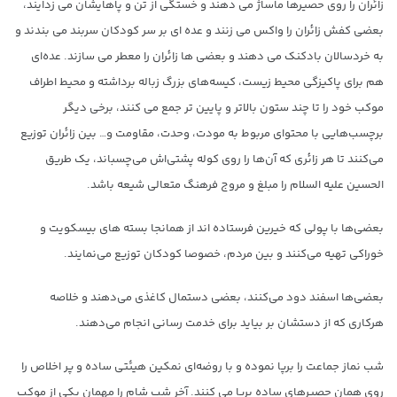
زائران را روی حصیرها ماساژ می دهند و خستگی از تن و پاهایشان می زدایند،
بعضی کفش زائران را واکس می زنند و عده ای بر سر کودکان سربند می بندند و
به خردسالان بادکنک می دهند و بعضی ها زائران را معطر می سازند. عده‌ای
هم برای پاکیزگی محیط زیست، کیسه‌های بزرگ زباله برداشته و محیط اطراف
موکب خود را تا چند ستون بالاتر و پایین تر جمع می کنند، برخی دیگر
برچسب‌هایی با محتوای مربوط به مودت، وحدت، مقاومت و… بین زائران توزیع
می‌کنند تا هر زائری که آن‌ها را روی کوله پشتی‌اش می‌چسباند، یک طریق
الحسین علیه السلام را مبلغ و مروج فرهنگ متعالی شیعه باشد.
بعضی‌ها با پولی که خیرین فرستاده اند از همانجا بسته های بیسکویت و
خوراکی تهیه می‌کنند و بین مردم، خصوصا کودکان توزیع می‌نمایند.
بعضی‌ها اسفند دود می‌کنند، بعضی دستمال کاغذی می‌دهند و خلاصه
هرکاری که از دستشان بر بیاید برای خدمت رسانی انجام می‌دهند.
شب نماز جماعت را برپا نموده و با روضه‌ای نمکین هیئتی ساده و پر اخلاص را
روی همان حصیرهای ساده برپا می کنند. آخر شب شام را مهمان یکی از موکب