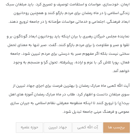
ایمان، خودسازی، مواسات و استقامت توصیف و تصریح کرد: باید مبلغان سبک
زندگی اسلامی را در ماه رمضان برای مردم بازگو کنند و همچنین روحانیون
ابعاد فرهنگی، اجتماعی و خدماتی مواسات مؤمنانه را در جامعه ترویج دهند.
نماینده مجلس خبرگان رهبری با بیان اینکه باید روحانیون ابعاد گوناگون بر و
تقوا و صبر و مقاومت را برای مردم بازگو کنند، گفت: صبر تنها به معنای تحمل
سختی نیست بلکه اگر مفهوم صبر به درستی برای مردم تبیین شود، جامعه
فعال، پویا تلاش گر، با عزم و اراده، پیشرفته، تحول گرا و منسجم به وجود
خواهد آمد.
آیت الله کعبی ماه مبارک رمضان را بهترین فرصت برای اجرای جهاد تبیین از
سوی مبلغان دانست و اظهار کرد: طلاب در ماه مبارک رمضان آموزه های اهل
بیت(ع) را ترویج کنند تا اینکه منظومه معرفتی نظام اسلامی به جریان سازی
عمومی و فرهنگ عینی جامعه تبدیل شود.
برچسب ها
آِت الله کعبی
جهاد تبیین
حوزه علمیه