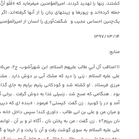
حمله کرده‌اند و زیورها و زینتهای زنان را از آنها گرفته‌اند،
یک‌چنین احساس عجیب و شگفت‌آوری را انسان از امیرالمؤمنین
۱۳۹۷/۰۳/۱۴
منابع:
(1)مناقب آل أبي طالب عليهم السلام، ابن شهرآشوب، ج‏۲، ص۱۱۵
على عليه السلام ، زنى را ديد كه مشك آبى بر دوش دارد . مشك 
مرزى فرستاد . او كشته شد و كودكانى يتيم برايم به جاى گذاش
بود . هنگامى كه صبح شد ، زنبيلى غذا به دوش گرفت . برخى گف
آمد و در را كوبيد . زن گفت كيستى؟ فرمود : «بنده اى كه ديرو
و ميان من و على بن ابى طالب ، داورى كند! سپس داخل خانه 
نان بپزم؟» . زن گفت : من به پختن نان ، آگاه تر و بر آن ، توان
على عليه السلام به سوى گوشت رفت و آن را پخت و از خرما و 