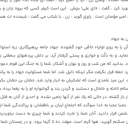
شته است» . وقتى زن ، آرد را خمير كرد ، گفت اى بنده خدا! تنور را روش
رد ، گفت : «اى على! بچش . اين است كيفر كسى كه بيوه زنان و يتيما
ن ، امير مؤمنان است . راوى گويد : زن ، با شتاب مى گفت : شرمنده ات هس
 را به روى اولياء خاصّ خود گشوده، جهاد جامه پرهيزگارى، زره استوا
 نمايد، و به ذلّت و خوارى و پستى گرفتار آيد، بر دلش پرده‏هاى بى‏عقلى 
 بدانيد كه من شب و روز و نهان و آشكار، شما را به جنگ اين قوم دعوت
د حمله قرار نگرفت مگر اينكه ذليل شد. اما شما مسئوليت جهاد را به يكد
اين مرد غامدى است كه لشكرش به انبار وارد شد، حسّان بن حسّان بكرى ر
ام تاخته و خلخال و دستنبد و گردن بند و گوشواره او را به يغما برده، و آ
باز گشته، در حالى كه يك نفر از آنها زخمى نشده. و احدى از آنان به قتل 
با عجبا به خدا سوگند كه اجتماع اينان بر باطلشان، و پراكندگى شما از ح
من قرار داديد، آنان شما را غارت كردند و شما چيزى به دست نياورديد
 مى‏كنم گوييد: هوا گرم است، مهلت ده تا گرما برود. و در زمستان شما 