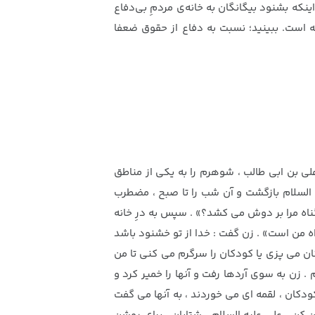
َو اَنَّ امرَأً مُسلِماً ماتَ مِن بَعدِ هٰذا اَسَفاً ما کانَ بِهِ مَلوما»؛(۲) انسان مسلمان از اینکه بشنود بیگانگان به خانه‌ی مردمِ بی‌دفاع
یسته است. ببینید؛ نسبت به دفاع از حقوق ضعفا
على بن ابى طالب ، شوهرم را به يكى از مناطق
ه السلام بازگشت و آن شب را تا صبح ، مضطرب
ناه مرا بر دوش مى كشد؟» . سپس به درِ خانه
اه من است» . زن گفت : خدا از تو خشنود باشد
ن مى پزى يا كودكان را سرگرم مى كنى تا من
م . زن به سوى آردها رفت و آنها را خمير كرد و
دكان ، لقمه اى مى خوردند ، به آنها مى گفت