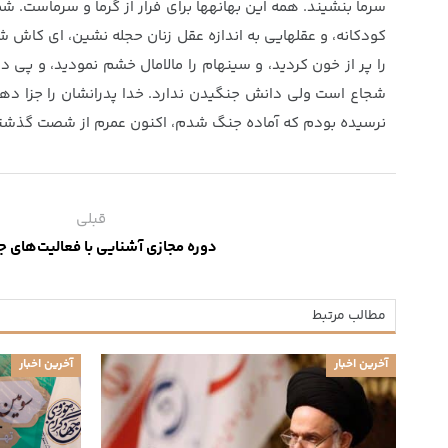
سرما بنشيند. همه اين بهانه‏ها براى فرار از گرما و سرماست. شم
كودكانه، و عقلهايى به اندازه عقل زنان حجله نشين، اى كاش 
را پر از خون كرديد، و سينه‏ام را مالامال خشم نموديد، و پى د
شجاع است ولى دانش جنگيدن ندارد. خدا پدرانشان را جزا ده
نرسيده بودم كه آماده جنگ شدم، اكنون عمرم از شصت گذشته
قبلی
دوره مجازی آشنایی با فعالیت‌های 
مطالب مرتبط
آخرین اخبار
آخرین اخبار