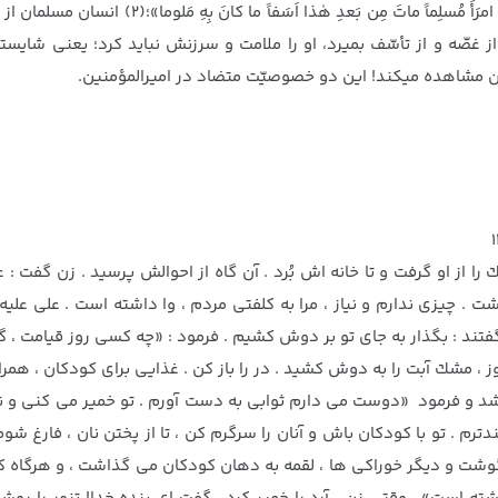
کشتند، زنها را تهدید کردند، امیرالمؤمنین میفرماید که «فَل
 اگر از غصّه و از تأسّف بمیرد، او را ملامت و سرزنش نباید کرد؛ یعنی شا
 مشاهده میکند! این دو خصوصیّت متضاد در امیرالمؤمنین.
را از او گرفت و تا خانه اش بُرد . آن گاه از احوالش پرسيد . زن گفت : 
ت . چيزى ندارم و نياز ، مرا به كلفتى مردم ، وا داشته است . على علي
تند : بگذار به جاى تو بر دوش كشيم . فرمود : «چه كسى روز قيامت ، گ
ز ، مشك آبت را به دوش كشيد . در را باز كن . غذايى براى كودكان ، همر
شد و فرمود «دوست مى دارم ثوابى به دست آورم . تو خمير مى كنى و نا
مندترم . تو با كودكان باش و آنان را سرگرم كن ، تا از پختن نان ، فارغ شو
گوشت و ديگر خوراكى ها ، لقمه به دهان كودكان مى گذاشت ، و هرگاه كو