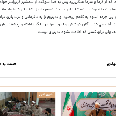
ا كه از گرما و سرما مى‏گريزيد پس به خدا سوگند از شمشير گريزان‏تر خواه
شما را نديده بودم و نمى‏شناختم. به خدا قسم حاصل شناختن شما پشيمان
ر پى جرعه اندوه به كامم ريختيد، و تدبيرم را به نافرمانى و ترك يارى تب
د، آيا هيچ كدام آنان كوشش و تجربه مرا در جنگ داشته و پيشقدميش
، ولى براى كسى كه اطاعت نشود تدبيرى نيست‏
جهادی
خدمت به م
آخرین اخبار