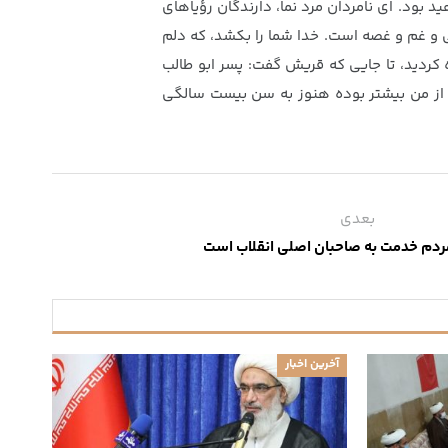
يد بود. اى نامردان مرد نما، دارندگان رؤياهاى
ى و غم و غصه است. خدا شما را بكشد، كه دلم
اه كرديد، تا جايى كه قريش گفت: پسر ابو طالب
 از من بيشتر بوده هنوز به سن بيست سالگى
بعدی
ردم خدمت به صاحبان اصلی انقلاب است
آخرین اخبار