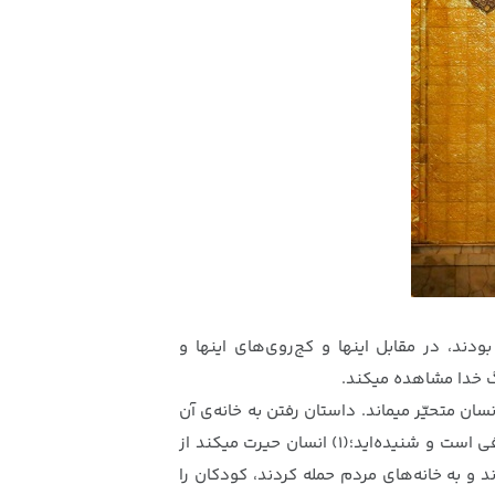
دند، در مقابل اینها و کج‌روی‌های اینها و
زرگ خدا مشاهده میکند.
سان متحیّر میماند. داستان رفتن به خانه‌ی آن
همسر شهیدی که یتیمانی دارد -به‌صورت ناشناس- و رفتن کنار تنور و نان پختن برای آنها و سرگرم کردن کودکان آنها، داستان معروفی است و شنیده‌اید؛(۱) انسان حیرت میکند از
ند و به خانه‌های مردم حمله کردند، کودکان را