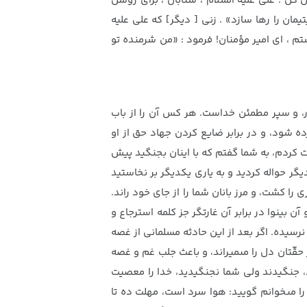
ن كن . على عليه السلام ، شتابان ، براى روشن
ن را رها سازد» . زنى [ ديگر] كه على عليه
تم ، اى امير مؤمنان! فرمود : «من شرمنده تو
ر، و سپر مطمئن خداست. هر كس آن را از باب
زده شود، و در برابر ضايع كردن جهاد حق از او
 كردم، به شما گفتم كه با اينان بجنگيد پيش
يگر حواله كرديد و به يارى يكديگر بر نخاستيد
ا كشت، و مرز بانان شما را از جاى خود راند.
ن بينوا در برابر آن غارتگر جز كلمه استرجاع و
نرسيده. اگر بعد از اين حادثه مسلمانى از غصه
قّتان دل را مى‏ميراند، و باعث جلب غم و غصه
، جنگيدند ولى شما نجنگيديد، خدا را معصيت
را مى‏خوانم گوييد: هوا سرد است، مهلت ده تا