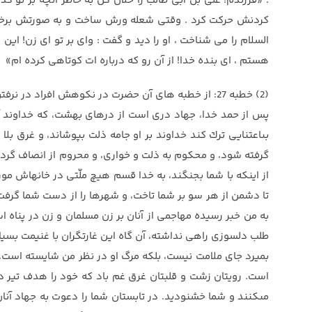
: «فرزندم! على بن ابى طالب را حلال كن به خاطر آنچه بر تو گذ
كردنش حركت كرد . وقتى شعله ورش ساخت و به صورتش برخورد ك
السلام را مى شناخت ، او را ديد و گفت : واى بر تو اى زن! اي
هستم ، اى بنده خدا! از آن رو كه درباره ات كوتاهى كرده ام»
(2) خطبه 27: از خطبه های آن حضرت در نکوهش افراد در نرفتن به جهاد
پس از حمد خدا، جهاد درى است از درهاى بهشت، كه خداوند آن
بى‏اعتنايى ترك كند خداوند بر او جامه ذلت بپوشاند، و غرق بلا
گرفته شود، و محكوم به ذلت و خوارى، و محروم از انصاف گردد.
از اينكه با شما بجنگند، به خدا قسم هيچ ملّتى در خانه‏اش مور
تا دشمن از هر سو بر شما تاخت، و شهرها را از دست شما گرفت. 
به من خبر رسيده مهاجمى از آنان بر زن مسلمان و زن در پناه اسل
طلب دلسوزى راهى نداشته، آن گاه اين غارتگران‏ با غنيمت بسيار 
بميرد جاى ملامت نيست، بلكه مرگ او در نظر من شايسته است. عج
است. رويتان زشت و قلبتان غرق غم باد كه خود را هدف تير دش
مى‏كنند و شما خشنوديد. در تابستان شما را دعوت به جهاد آنان