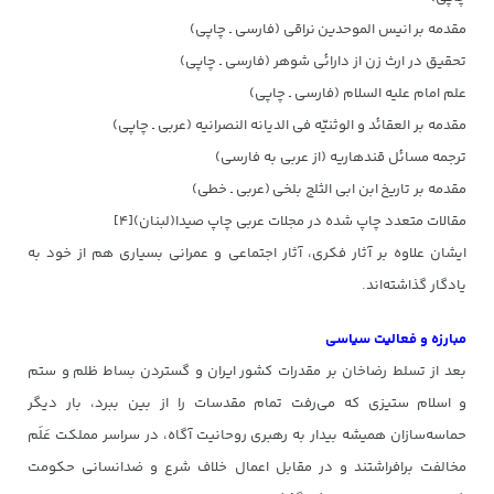
مقدمه بر انیس الموحدین نراقی (فارسی ـ چاپی)
تحقیق در ارث زن از دارائی شوهر (فارسی ـ چاپی)
علم امام علیه السلام (فارسی ـ چاپی)
مقدمه بر العقائد و الوثنیّه فی الدیانه النصرانیه (عربی ـ چاپی)
ترجمه مسائل قندهاریه (از عربی به فارسی)
مقدمه بر تاریخ ابن ابی الثلج بلخی (عربی ـ خطی)
مقالات متعدد چاپ شده در مجلات عربی چاپ صیدا(لبنان)[۴]
ایشان علاوه بر آثار فکری، آثار اجتماعی و عمرانی بسیاری هم از خود به
یادگار گذاشته‌اند.
مبارزه و فعالیت سیاسی
بعد از تسلط رضاخان بر مقدرات کشور ایران و گستردن بساط ظلم و ستم
و اسلام ستیزی که می‌رفت تمام مقدسات را از بین ببرد، بار دیگر
حماسه‌سازان همیشه بیدار به رهبری روحانیت آگاه، در سراسر مملکت عَلَم
مخالفت برافراشتند و در مقابل اعمال خلاف شرع و ضدانسانی حکومت