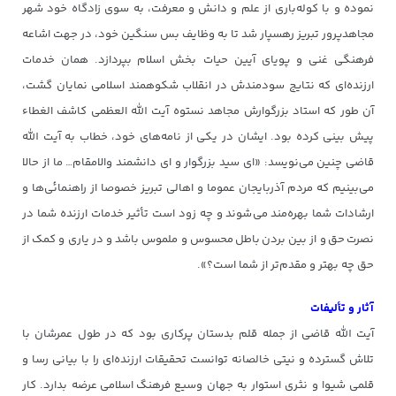
نموده و با کوله‌باری از علم و دانش و معرفت، به سوی زادگاه خود شهر
مجاهدپرور تبریز رهسپار شد تا به وظایف بس سنگین خود، در جهت اشاعه
فرهنگی غنی و پویای آیین حیات بخش اسلام بپردازد. همان خدمات
ارزنده‌ای که نتایج سودمندش در انقلاب شکوهمند اسلامی نمایان گشت،
آن طور که استاد بزرگوارش مجاهد نستوه آیت الله العظمی کاشف الغطاء‌
پیش بینی کرده بود. ایشان در یکی از نامه‌های خود، خطاب به آیت الله
قاضی چنین می‌نویسد: «ای سید بزرگوار و ای دانشمند والامقام… ما از حالا
می‌بینیم که مردم آذربایجان عموما و اهالی تبریز خصوصا از راهنمائی‌ها و
ارشادات شما بهره‌مند می‌شوند و چه زود است تأثیر خدمات ارزنده شما در
نصرت حق و از بین بردن باطل محسوس و ملموس باشد و در یاری و کمک از
حق چه بهتر و مقدم‌تر از شما است؟».
آثار و تألیفات
آیت الله قاضی از جمله قلم بدستان پرکاری بود که در طول عمرشان با
تلاش گسترده و نیتی خالصانه توانست تحقیقات ارزنده‌ای را با بیانی رسا و
قلمی شیوا و نثری استوار به جهان وسیع فرهنگ اسلامی عرضه بدارد. کار