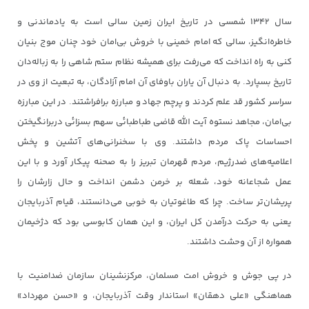
سال ۱۳۴۲ شمسی در تاریخ ایران زمین سالی است به یادماندنی و
خاطره‌انگیز، سالی که امام خمینی با خروش بی‌امان خود چنان موج بنیان
کنی به راه انداخت که می‌رفت برای همیشه نظام ستم شاهی را به زباله‌دان
تاریخ بسپارد. به دنبال آن یاران باوفای آن امام آزادگان، به تبعیت از وی در
سراسر کشور قد علم کردند و پرچم جهاد و مبارزه برافراشتند. در این مبارزه
بی‌امان، مجاهد نستوه آیت الله قاضی طباطبائی سهم بسزائی دربرانگیختن
احساسات پاک مردم داشتند. وی با سخنرانی‌های آتشین و پخش
اعلامیه‌های ضدرژیم، مردم قهرمان تبریز را به صحنه پیکار آورد و با این
عمل شجاعانه خود، شعله بر خرمن دشمن انداخت و حال زارشان را
پریشان‌تر ساخت. چرا که طاغوتیان به خوبی می‌دانستند، قیام آذربایجان
یعنی به حرکت درآمدن کل ایران، و این همان کابوسی بود که دژخیمان
همواره از آن وحشت داشتند.
در پی جوش و خروش امت مسلمان، مرکزنشینان سازمان ضدامنیت با
هماهنگی «علی دهقان» استاندار وقت آذربایجان، و «حسن مهرداد»