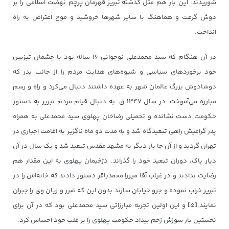
شوریدند. این بار هم مثل گذشته تبریز قهرمان پرچم نهضت اسلامی را بر
دوش گرفت و هماهنگ با سایر شهرها خروشید و موج اعتراض به راه
انداخت.
در آن هنگام که سید محمدعلی نوجوانی ۱۶ ساله بود با چشمان تیزبین
خود برخوردهای سیاسی و شیوه‌های هدایت مردم را از جانب پدر که
دوشادوش بزرگ عالمان شهر به عهده داشتند دنبال می‌کرد و راه و رسم
مبارزه می‌آموخت. در سال ۱۳۴۷ ق. به دنبال قیام مردم تبریز به دستور
حکومت دست نشانده و تحمیلی رضاخان پهلوی سید محمدعلی به همراه
پدر گرامیش راهی تبعیدگاه شد و به مدت دو ماه ناگزیر به اقامت اجباری در
تهران گردید و از آن جا بار دیگر به مشهد مقدس تبعید شد و یک سال در آن
دیار پاک، دوران تبعید خود را گذراند. دژخیمان پهلوی به این مقدار هم
رضایت ندادند و در غیاب آقا میرزا محمدباقر دستور دادند که خانه‌اش را در
تبریز خراب نموده و جزو خیابان سازند بدون این که ضرر و زیان وی را جبران
نمایند.[۵] و این اولین تجربه مبارزاتی سید محمدعلی بود که در آن برای
نخستین بار سوزش زخم بیداد حکومت پهلوی را بر قلب خود احساس کرد.