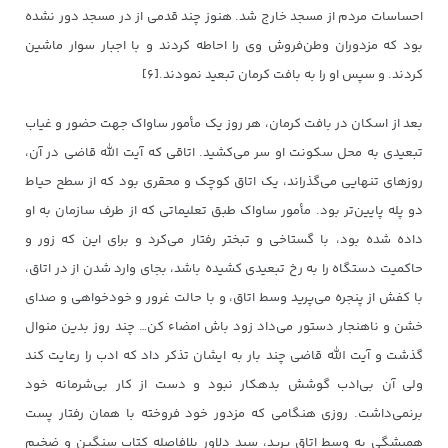
احساسات مردم از مسجد خارج شد. هنوز چند قدمی از در مسجد دور نشده
بود که مزدوران وطن‌فروش وی را احاطه کردند و با اجبار سوار ماشین
کردند. و سپس او را به بافت کرمان تبعید نمودند.[۶]
بعد از اسکان در بافت کرمان، هر روز یک مأمور ساواک جهت حضور و غیاب
تبعیدی به محل سکونت او سر می‌کشید. اتاقی که آیت الله قاضی در آن،
روزهای تنهایی می‌گذراند، یک اتاق کوچک و محقری بود که از سطح حیاط
دو پله پایین‌تر بود. مأمور ساواک طبق تعلیماتی که از طرف سازمان به او
داده شده بود، با گستاخی و تبختر رفتار می‌کرد و برای این که زور و
حاکمیت دستگاه را به رخ تبعیدی کشیده باشد، بجای وارد شدن از در اتاق،
با کفش از پنجره می‌پرید وسط اتاق، و با حالت غرور و خودخواهی و صدای
خشن و ناهنجار دستور می‌داد زود باش امضاء کن… چند روز بدین منوال
گذشت و آیت الله قاضی چند بار به ایشان تذکر داد که ادب را رعایت کند
ولی آن بی‌ادب گوشش بدهکار نبود و دست از کار بی‌شرمانه خود
برنمی‌داشت. روزی هنگامی که مزدور خود فروخته با همان رفتار پست
همیشگی به وسط اتاق پرید، سید دلاور بلافاصله کتاب سنگین و ضخیم