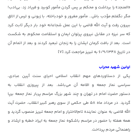
«المنجد» را برداشت و محکم بر پس گردن مأمور کوبید و فریاد زد: بی‌ادب!
مگر نگفتم مؤدب باش… مأمور مغرور و خودباخته، با زبونی و ترس از اتاق
بیرون رفت و آیت الله قاضی با این عمل شجاعانه خود بار دیگر ثابت کرد
که سر نیزه در مقابل نیروی پرتوان ایمان و استقامت محکوم به شکست
است. بعد از بافت کرمان ایشان را به زنجان تبعید کردند و بعد از اتمام آن
در تاریخ ۶/۹/۱۳۴۸ به تبریز مراجعت کرد.[۷]
اولین شهید محراب
یکی از دستاوردهای مهم انقلاب اسلامی احیای سنت آیین عبادی،
سیاسی نماز جمعه و اقامه آن می‌باشد. بعد از پیروزی انقلاب به
دستور حضرت امام در تهران و چند شهر بزرگ مراسم پربار نماز جمعه برپا
گردید. در مرداد ماه ۵۸ طی حکمی از سوی رهبر کبیر انقلاب، حضرت آیت
الله قاضی به عنوان نماینده تام‌الاختیار و امام جمعه تبریز منصوب گردید و
همه هفته با حضور در مراسم باشکوه نماز جمعه به ایراد خطبه و ارشاد و
راهنمائی مردم پرداخت.