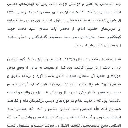
بلند استادش به تلاش و کوشش جهت دست یابی به آرمان‌های مقدس
انقلاب اسلامی پرداخت. اقامت ایشان در شهر مقدس قم که از سال ۱۳۵۹
ق. شروع شده بود به مدت ده سال به طول انجامید. وی در این مدت علاوه
بر درس‌های حضرت امام، از محضر آیات عظام: سید محمد حجت
کوه‌کمری، سید صدرالدین صدر، سید محمدرضا گلپایگانی و دیگر اساتید
زبردست بهره‌های شایانی برد.
سید محمدعلی قاضی در سال ۱۳۶۹ ق. تصمیم بر هجرتی دیگر گرفت و این
بار راه نجف را در پیش گرفت. وی قبل از عزیمت به عراق، از وضع درس
حوزه‌های علمیه آن سامان اطلاعات کافی بدست آورد و برنامه دقیق و
منظمی جهت هر چه بیشتر استفاده نمودن از فرصت‌های گرانبها تنظیم
نمود. به همین خاطر یکی دو روز از ورودش به سرزمین ولایت و امامت
نگذشته بود که با جدیت تمام در حوزه‌های درسی بزرگمردان علم و فقاهت
همچون آیت الله العظمی سید محسن حکیم و آیت الله العظمی سید
ابوالقاسم خویی و آیت الله العظمی حاج شیخ عبدالحسین رشتی و آیت الله
العظمی شیخ محمدحسین کاشف الغطا و… شرکت جست و مشغول کسب