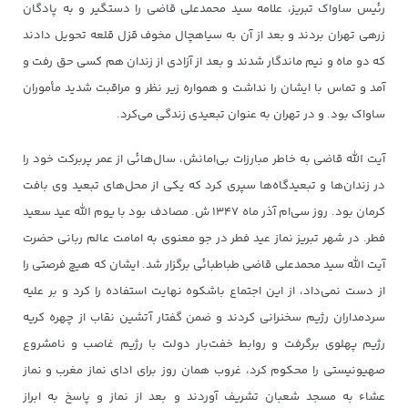
رئیس ساواک تبریز، علامه سید محمدعلی قاضی را دستگیر و به پادگان
زرهی تهران بردند و بعد از آن به سیاهچال مخوف قزل قلعه تحویل دادند
که دو ماه و نیم ماندگار شدند و بعد از آزادی از زندان هم کسی حق رفت و
آمد و تماس با ایشان را نداشت و همواره زیر نظر و مراقبت شدید مأموران
ساواک بود. و در تهران به عنوان تبعیدی زندگی می‌کرد.
آیت الله قاضی به خاطر مبارزات بی‌امانش، سال‌هائی از عمر پربرکت خود را
در زندان‌ها و تبعیدگاه‌ها سپری کرد که یکی از محل‌های تبعید وی بافت
کرمان بود. روز سی‌ام آذر ماه ۱۳۴۷ ش. مصادف بود با یوم الله عید سعید
فطر. در شهر تبریز نماز عید فطر در جو معنوی به امامت عالم ربانی حضرت
آیت الله سید محمدعلی قاضی طباطبائی برگزار شد. ایشان که هیچ فرصتی را
از دست نمی‌داد، از این اجتماع باشکوه نهایت استفاده را کرد و بر علیه
سردمداران رژیم سخنرانی کردند و ضمن گفتار آتشین نقاب از چهره کریه
رژیم پهلوی برگرفت و روابط خفت‌بار دولت با رژیم غاصب و نامشروع
صهیونیستی را محکوم کرد، غروب همان روز برای ادای ‌نماز مغرب و نماز
عشاء‌ به مسجد شعبان تشریف آوردند و بعد از نماز و پاسخ به ابراز