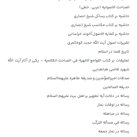
المباحث الاصولیه (عربی ـ خطی)
حاشیه بر کتاب رسائل شیخ انصاری
حاشیه بر کتاب مکاسب شیخ انصاری
حاشیه بر کفایه الاصول آخوند خراسانی
تقریرات اصول آیت الله حجت کوه‌کمری
تاریخ قضا در اسلام
تعلیقات بر کتاب اللوامع الالهیه فی المباحث الکلامیه – یکی از آثار آیت الله
شهید قاضی طباطبایی
صدقات امیرالمؤمنین و صدیقه طاهره علیهماالسلام
حدیقه الصالحین
رساله در دلالت آیه تطهیر بر اهل بیت علیهم السلام
رساله در اوقات نماز
رساله در مباهله
رساله فی مسأله الترتّب
رساله در نماز جمعه