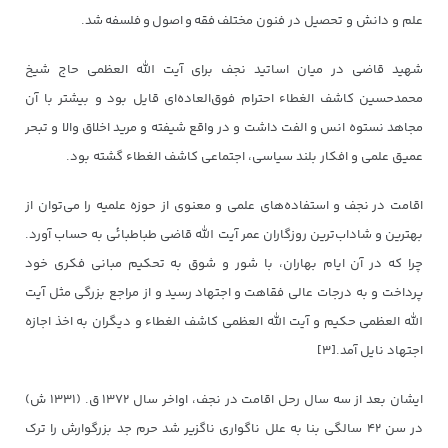
علم و دانش و تحصیل در فنون مختلف فقه و اصول و فلسفه شد.
شهید قاضی در میان اساتید نجف برای آیت الله العظمی حاج شیخ
محمدحسین کاشف الغطاء احترام فوق‌العاده‌ای قایل بود و بیشتر با آن
مجاهد نستوه انس و الفت داشت و در واقع شیفته و مرید اخلاق والا و تبحر
عمیق علمی و افکار بلند سیاسی، اجتماعی کاشف الغطاء‌ گشته بود.
اقامت در نجف و استفاده‌های علمی و معنوی از حوزه علمیه را می‌توان از
بهترین و شاداب‌ترین روزگاران عمر آیت الله قاضی طباطبائی به حساب آورد.
چرا که در آن ایام بهاران، با شور و شوق به تحکیم مبانی فکری خود
پرداخت و به درجات عالی فقاهت و اجتهاد رسید و از مراجع بزرگی مثل آیت
الله العظمی حکیم و آیت الله العظمی کاشف الغطاء و دیگران به اخذ اجازه
اجتهاد نایل آمد.[۳]
ایشان بعد از سه سال رحل اقامت در نجف، اواخر سال ۱۳۷۲ ق. (۱۳۳۱ ش)
در سن ۴۲ سالگی بنا به علل ناگواری ناگزیر شد حرم جد بزرگوارش را ترک