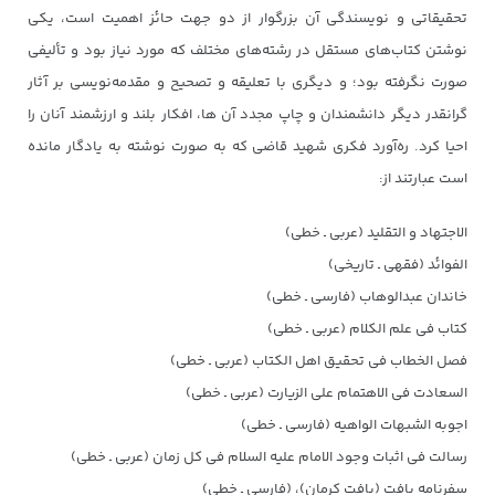
تحقیقاتی و نویسندگی آن بزرگوار از دو جهت حائز اهمیت است، یکی
نوشتن کتاب‌های مستقل در رشته‌های مختلف که مورد نیاز بود و تألیفی
صورت نگرفته بود؛ و دیگری با تعلیقه و تصحیح و مقدمه‌نویسی بر آثار
گرانقدر دیگر دانشمندان و چاپ مجدد آن ها، افکار بلند و ارزشمند آنان را
احیا کرد. ره‌آورد فکری شهید قاضی که به صورت نوشته به یادگار مانده
است عبارتند از:
الاجتهاد و التقلید (عربی ـ خطی)
الفوائد (فقهی ـ تاریخی)
خاندان عبدالوهاب (فارسی ـ خطی)
کتاب فی علم الکلام (عربی ـ خطی)
فصل الخطاب فی تحقیق اهل الکتاب (عربی ـ خطی)
السعادت فی الاهتمام علی الزیارت (عربی ـ خطی)
اجوبه الشبهات الواهیه (فارسی ـ خطی)
رسالت فی اثبات وجود الامام علیه السلام فی کل زمان (عربی ـ خطی)
سفرنامه بافت (بافت کرمان)، (فارسی ـ خطی)