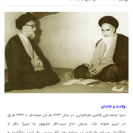
ولادت و خاندان
سید محمد­علی قاضی طباطبایی در سال ۱۲۹۳ هـ­.ش مصادف با ۱۳۳۱ هـ.­ق
در تبریز متولد شد. پدرش حاج سیدباقر مشهور به میرزا باقر از
شاگردان میرزای شیرازی در سامرا بود که سپس به تبریز بازگشت و