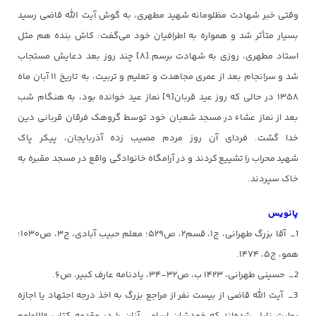
وقتی خبر شهادت مظلومانه شهید مطهری، به گوش آیت الله قاضی رسید
بسیار متأثر شد و همواره به اطرافیان خود می‌گفت: کاش بنده هم مثل
استاد مطهری، روزی به شهادت برسم.[۸] چند روز بعد دعایش مستجاب
شد و سرانجام بعد از عمری مجاهدت و تعلیم و تربیت، به تاریخ ۱۱ آبان ماه
۱۳۵۸ در حالی که روز عید قربان[۹] نماز عید خوانده بود، به هنگام شب
بعد از نماز عشاء‌ در مسجد شعبان خود توسط گروهک فرقان قربانی دین
خدا گشت. فردای آن روز مردم مصیب زده آذربایجان، پیکر پاک
شهید محراب را تشییع کردند و در آرامگاه خانوادگی واقع در مسجد مقبره به
خاک سپردند.
پانویس
1_ آقا بزرگ طهرانی، ج۱، قسم۲، ص۵۲۹؛ معلم حبیب آبادی، ج۳، ص۱۰۳۰؛
همو، ج۵، ۱۴۷۴.
2_ حسینی طهرانی، ۱۴۲۳ ب، ص۳۲-۳۴، یادنامه عارف کبیر، ص۶.
3_ آیت الله قاضی از بیست نفر از مراجع بزرگ به اخذ درجه اجتهاد یا اجازه
روایت نایل شده‌اند که خودشان اسامی آنان را در مقدمه کتاب «اللوامع