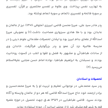
به تهذیب نفس پرداخت. وی علاوه بر تفسیر مختصری بر قرآن، تفسیری
بر سوره فاتحه و تفسیری ناتمام بر سوره انعام نوشته بود.
پدر مادر سید علی، میرزا محسن قاضی تبریزی (متوفی ۱۳۰۶) نیز از عالمان و
عابدان بود و با ملا هادی سبزواری مصاحبت داشت.[۱] و عمویش میرزا
اسدالله از علمای بنام تبریز بود و ایشان تحصیلات مقدماتی علوم دینی را در
مدرسه طالبیه نزد آن عمو و پدر بزرگوارش فراگرفت. خاندان وی
از سادات طباطبائی و مشهور به فضل و تقوا و اغلب در کسوت روحانیت
بودند و نسبشان به ابراهیم طباطبا، نواده امام حسن مجتبی علیه‌السلام
می‌رسید.[۲]
تحصیلات و استادان
پدر سید محمدعلی در نوجوانی تعلیم و تربیت او را به میرزا محمدحسین و
برادر ارجمند خود حاج میرزا اسدالله قاضی که هر دو از عالمان وارسته و آگاه
بودند سپرد. قاضی طباطبایی در ۱۳۵۹ هـ.ق جهت تحصیل در حوزه علمیه
قم به شهر قم مشرف شد تا از محضر اساتید آن حوزه استفاده نماید.