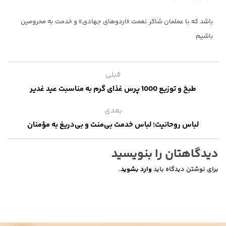
باشد که با عملمان شاکر نعمت «اردوهای جهادی» و خدمت به محرومین
باشیم
قبلی
طبخ و توزیع 1000 پرس غذای گرم به مناسبت عید غدیر
بعدی
لباس روحانیت؛ لباس خدمت بی‌منت و بی‌دریغ به مؤمنان
دیدگاهتان را بنویسید
برای نوشتن دیدگاه باید
وارد بشوید
.