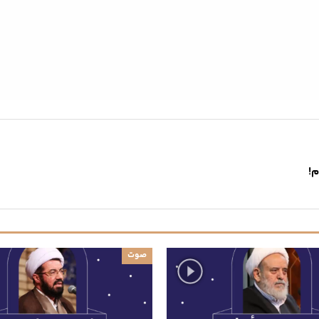
م!
صوت