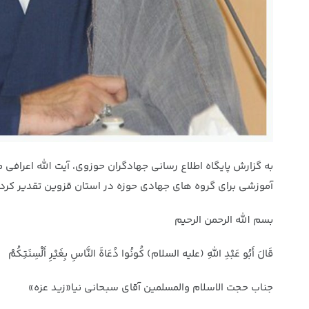
به گزارش پایگاه اطلاع رسانی جهادگران حوزوی، آیت الله اعرافی 
آموزشی برای گروه های جهادی حوزه در استان قزوین تقدیر کرد 
بسم الله الرحمن الرحیم
قَالَ أَبُو عَبْدِ اللَّهِ (علیه السلام) کُونُوا دُعَاةَ النَّاسِ‏ بِغَیْرِ أَلْسِنَتِکُمْ
جناب حجت الاسلام والمسلمین آقای سبحانی نیا«زید عزه»