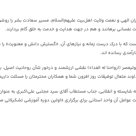
ان الهی و نعمت ولایت اهل‌بیت علیهم‌السلام، مسیر سعادت بشر را روشن 
آفات نفسانی برهانند و هم در جهت هدایت و خدمت به خلق گام بردارند.
است که با درک درست زمانه و نیازهای آن، «گسترش دانش و معنویت» را
رآمدی رسانده­ اند.
یعصر (ارواحنا له الفداء) نقشی ارزشمند و درخور شأن روحانیت اصیل، بر
خداوند متعال توفیقات روز افزون شما و همکاران محترمتان را مسئلت داریم
یسته و انقلابی، جناب مستطاب آقای سید مجتبی علی‌اکبری به عنوان «د
حمات عوامل آن واحد استانی برای برگزاری «اولین دوره آموزشی تشکیلاتی