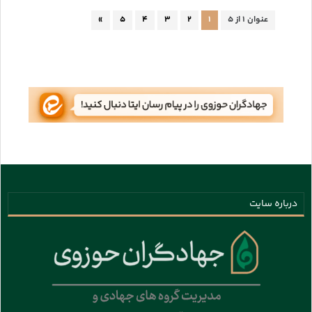
عنوان ۱ از ۵
۱
۲
۳
۴
۵
»
درباره سایت