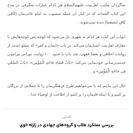
شاگردان مکتب اهل‌بیت علیهم‌السلام هر کدام عبارات شگرفی در مدح
این کتاب گفته‌اند که در کنار آن جمله منسوب به امام‌ غائب‌مان (کافی
کافٍ لشیعتنا) دیده نمی‌شوند.
ابواب این کتاب هر کدام به شهری باز می‌شود که کوچه‌ پس کوچه‌هایش با
معارف اهل‌بیت آشنایمان می‌کند. در باب «ایمان و کفر» که مملو است از
روایات اخلاقی و بعضا فقهی، چند باب با حدود ۱۰۰ روایت نورانی پیرامون
خدمت‌رسانی خودنمایی می‌کند؛ «بَابُ قَضَاءِ حَاجَهِ الْمُؤْمِن‏»، «بَابُ السَّعْیِ
فِی حَاجَهِ الْمُؤْمِن‏» و …
حال این ماییم که یا می‌خواهیم طرح فرهنگی‌مان را با جملاتی از بزرگان
پر کنیم و یا اینکه قلبمان را پر کنیم از اطاعت از اوصیاء خدا…
قبلی
بررسی عملکرد طلاب و گروه‌های جهادی در زلزله خوی