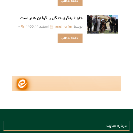
ادامه مطلب
جلو غارتگری جنگل را گرفتن هنر است
توسط
arash erfan
اسفند 14, 1400
۰
ادامه مطلب
درباره سایت